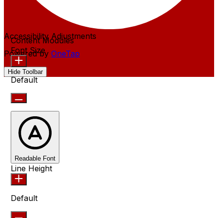
Accessibility Adjustments
Content Modules
Font Size
Powered by
OneTap
Hide Toolbar
Default
Readable Font
Line Height
Default