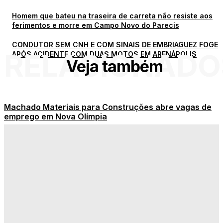
Homem que bateu na traseira de carreta não resiste aos
ferimentos e morre em Campo Novo do Parecis
CONDUTOR SEM CNH E COM SINAIS DE EMBRIAGUEZ FOGE
RELACIONADO
APÓS ACIDENTE COM DUAS MOTOS EM ARENÁPOLIS
Veja também
Machado Materiais para Construções abre vagas de
emprego em Nova Olímpia
Assessor de Imprensa de Nova Olímpia participa do 5º
Encontro de Assessores de Imprensa de Mato Grosso
Onde assistir ao vivo todos os jogos de hoje na TV ou
online