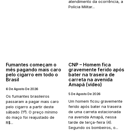
atendimento da ocorrência, a
Polícia Militar...
Fumantes começam o
CNP – Homem fica
mês pagando mais caro
gravemente ferido após
pelo cigarro em todo o
bater na traseira de
Brasil
carreta na avenida
Amapá (vídeo)
6 De Agosto De 2026
5 De Agosto De 2026
Os fumantes brasileiros
Um homem ficou gravemente
passaram a pagar mais caro
ferido após bater na traseira
pelo cigarro a partir deste
de uma carreta estacionada
sábado (1º). O preço mínimo
na avenida Amapá, nessa
do maço foi reajustado de
tarde de terça-feira (4).
R$...
Segundo os bombeiros, o...