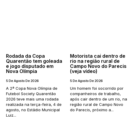
Rodada da Copa
Motorista cai dentro de
Quarentão tem goleada
rio na região rural de
e jogo disputado em
Campo Novo do Parecis
Nova Olímpia
(veja vídeo)
5 De Agosto De 2026
5 De Agosto De 2026
A 2ª Copa Nova Olímpia de
Um homem foi socorrido por
Futebol Society Quarentão
companheiros de trabalho,
2026 teve mais uma rodada
após cair dentro de um rio, na
realizada na terça-feira, 4 de
região rural de Campo Novo
agosto, no Estádio Municipal
do Parecis, próximo a...
Luiz...