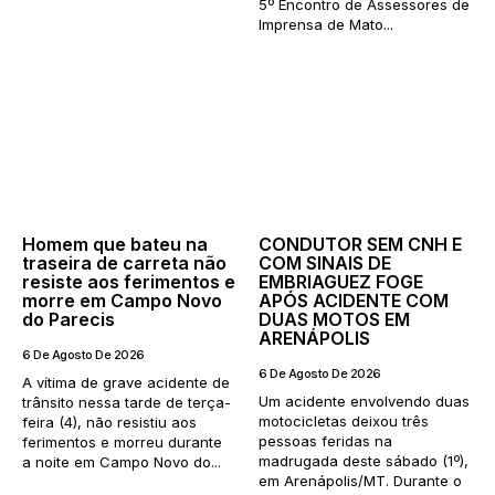
5º Encontro de Assessores de
Imprensa de Mato...
Homem que bateu na
CONDUTOR SEM CNH E
traseira de carreta não
COM SINAIS DE
resiste aos ferimentos e
EMBRIAGUEZ FOGE
morre em Campo Novo
APÓS ACIDENTE COM
do Parecis
DUAS MOTOS EM
ARENÁPOLIS
6 De Agosto De 2026
6 De Agosto De 2026
A vítima de grave acidente de
Um acidente envolvendo duas
trânsito nessa tarde de terça-
motocicletas deixou três
feira (4), não resistiu aos
pessoas feridas na
ferimentos e morreu durante
madrugada deste sábado (1º),
a noite em Campo Novo do...
em Arenápolis/MT. Durante o