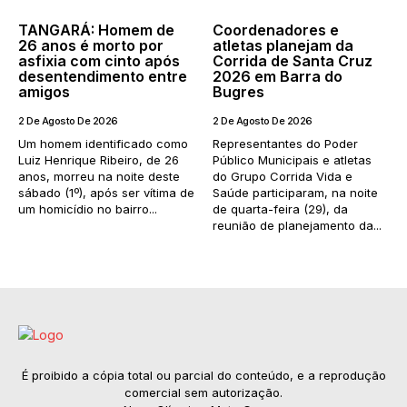
TANGARÁ: Homem de
Coordenadores e
26 anos é morto por
atletas planejam da
asfixia com cinto após
Corrida de Santa Cruz
desentendimento entre
2026 em Barra do
amigos
Bugres
2 De Agosto De 2026
2 De Agosto De 2026
Um homem identificado como
Representantes do Poder
Luiz Henrique Ribeiro, de 26
Público Municipais e atletas
anos, morreu na noite deste
do Grupo Corrida Vida e
sábado (1º), após ser vítima de
Saúde participaram, na noite
um homicídio no bairro...
de quarta-feira (29), da
reunião de planejamento da...
É proibido a cópia total ou parcial do conteúdo, e a reprodução
comercial sem autorização.