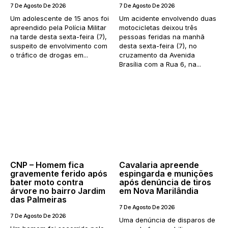
7 De Agosto De 2026
7 De Agosto De 2026
Um adolescente de 15 anos foi
Um acidente envolvendo duas
apreendido pela Polícia Militar
motocicletas deixou três
na tarde desta sexta-feira (7),
pessoas feridas na manhã
suspeito de envolvimento com
desta sexta-feira (7), no
o tráfico de drogas em...
cruzamento da Avenida
Brasília com a Rua 6, na...
CNP – Homem fica
Cavalaria apreende
gravemente ferido após
espingarda e munições
bater moto contra
após denúncia de tiros
árvore no bairro Jardim
em Nova Marilândia
das Palmeiras
7 De Agosto De 2026
7 De Agosto De 2026
Uma denúncia de disparos de