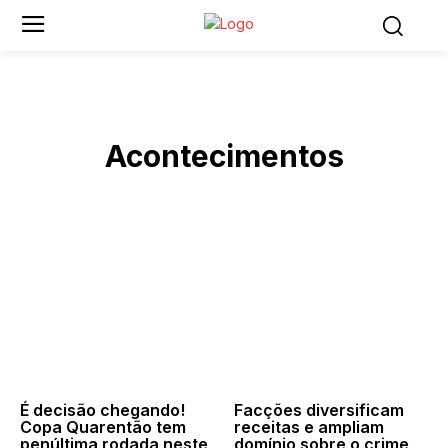
Acontecimentos
É decisão chegando!
Facções diversificam
Copa Quarentão tem
receitas e ampliam
penúltima rodada neste
domínio sobre o crime