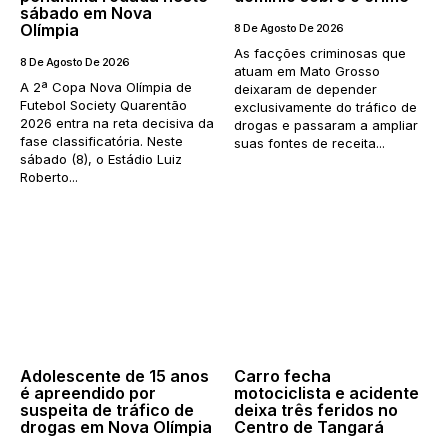
sábado em Nova
Olímpia
8 De Agosto De 2026
As facções criminosas que
8 De Agosto De 2026
atuam em Mato Grosso
A 2ª Copa Nova Olímpia de
deixaram de depender
Futebol Society Quarentão
exclusivamente do tráfico de
2026 entra na reta decisiva da
drogas e passaram a ampliar
fase classificatória. Neste
suas fontes de receita...
sábado (8), o Estádio Luiz
Roberto...
Adolescente de 15 anos
Carro fecha
é apreendido por
motociclista e acidente
suspeita de tráfico de
deixa três feridos no
drogas em Nova Olímpia
Centro de Tangará