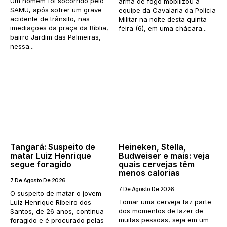
Um homem foi socorrido pelo
arma de fogo mobilizou a
SAMU, após sofrer um grave
equipe da Cavalaria da Polícia
acidente de trânsito, nas
Militar na noite desta quinta-
imediações da praça da Bíblia,
feira (6), em uma chácara...
bairro Jardim das Palmeiras,
nessa...
Tangará: Suspeito de
Heineken, Stella,
matar Luiz Henrique
Budweiser e mais: veja
segue foragido
quais cervejas têm
menos calorias
7 De Agosto De 2026
7 De Agosto De 2026
O suspeito de matar o jovem
Tomar uma cerveja faz parte
Luiz Henrique Ribeiro dos
dos momentos de lazer de
Santos, de 26 anos, continua
muitas pessoas, seja em um
foragido e é procurado pelas