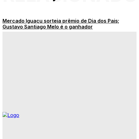
Mercado Iguaçu sorteia prêmio de Dia dos Pais;
Gustavo Santiago Melo é o ganhador
Motociclista morre após perder controle da direção e
bater contra cerca em Alto Paraguai
Signos através dos astros
TANGARÁ: Homem de 29 anos é encontrado ferido
após ser atingido por golpes de faca