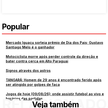
Popular
Mercado Iguaçu sorteia prêmio de Dia dos Pais; Gustavo
Santiago Melo é o ganhador
Motociclista morre após perder controle da direção e
bater contra cerca em Alto Paraguai
Signos através dos astros
TANGARÁ: Homem de 29 anos é encontrado ferido após
ser atingido por golpes de faca
Jogos de hoje (09/08/26): onde assistir futebol ao vivo e
RELACIONADO
horários das partidas
Veja também