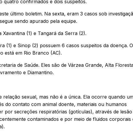
o quatro confirmados e dois suspeitos.
ste último boletim. Na sexta, eram 3 casos sob investigaç
o segue sendo apurado pela equipe.
 Xavantina (1) e Tangará da Serra (2).
rra (1) e Sinop (2) possuem 6 casos suspeitos da doença. 
do está em Rio Branco (AC).
taria de Saúde. Eles são de Várzea Grande, Alta Floresta
ivramento e Diamantino.
e relação sexual, mas não é a única. Ela ocorre quando u
és do contato com animal doente, materiais ou humanos
por secreções respiratórias (gotículas), através de lesão
ecentemente contaminados e por meio de fluidos corporais 
).