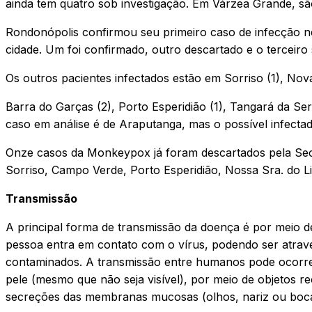
ainda tem quatro sob investigação. Em Várzea Grande, sã
Rondonópolis confirmou seu primeiro caso de infecção ne
cidade. Um foi confirmado, outro descartado e o terceir
Os outros pacientes infectados estão em Sorriso (1), Nova
Barra do Garças (2), Porto Esperidião (1), Tangará da Se
caso em análise é de Araputanga, mas o possível infecta
Onze casos da Monkeypox já foram descartados pela Secre
Sorriso, Campo Verde, Porto Esperidião, Nossa Sra. do L
Transmissão
A principal forma de transmissão da doença é por meio d
pessoa entra em contato com o vírus, podendo ser atrav
contaminados. A transmissão entre humanos pode ocorrer 
pele (mesmo que não seja visível), por meio de objetos r
secreções das membranas mucosas (olhos, nariz ou boca