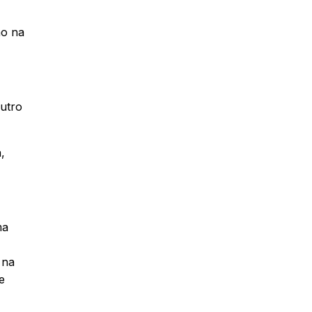
ão na
Outro
,
ma
 na
e