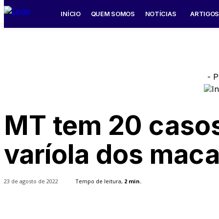
INÍCIO
QUEM SOMOS
NOTÍCIAS
ARTIGO
- P
MT tem 20 casos
varíola dos maca
23 de agosto de 2022
Tempo de leitura,
2
min.