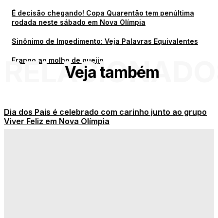
É decisão chegando! Copa Quarentão tem penúltima
rodada neste sábado em Nova Olímpia
Sinônimo de Impedimento: Veja Palavras Equivalentes
RELACIONADO
Frango ao molho de queijo
Veja também
Dia dos Pais é celebrado com carinho junto ao grupo
Viver Feliz em Nova Olímpia
Onde assistir ao vivo todos os jogos de hoje na TV ou
online
É decisão chegando! Copa Quarentão tem penúltima
rodada neste sábado em Nova Olímpia