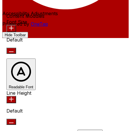
Accessibility Adjustments
Content Modules
Font Size
Powered by
OneTap
Hide Toolbar
Default
Readable Font
Line Height
Default