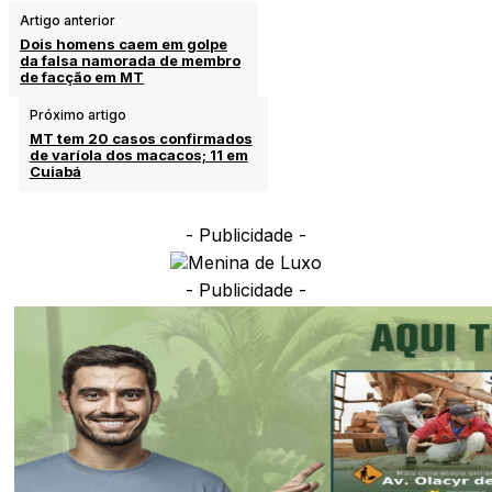
Artigo anterior
Dois homens caem em golpe
da falsa namorada de membro
de facção em MT
Próximo artigo
MT tem 20 casos confirmados
de varíola dos macacos; 11 em
Cuiabá
- Publicidade -
- Publicidade -