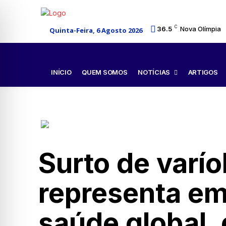
C
36.5
Nova Olímpia
Quinta-Feira, 6 Agosto 2026
NOTÍCIAS
INÍCIO
QUEM SOMOS
ARTIGOS
Surto de varí
representa em
saúde global,