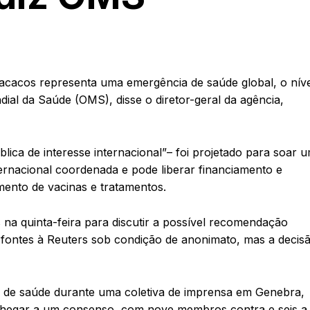
macacos representa uma emergência de saúde global, o nív
dial da Saúde (OMS), disse o diretor-geral da agência,
ca de interesse internacional”– foi projetado para soar 
ernacional coordenada e pode liberar financiamento e
mento de vacinas e tratamentos.
na quinta-feira para discutir a possível recomendação
s fontes à Reuters sob condição de anonimato, mas a decis
a de saúde durante uma coletiva de imprensa em Genebra,
chegar a um consenso, com nove membros contra e seis a