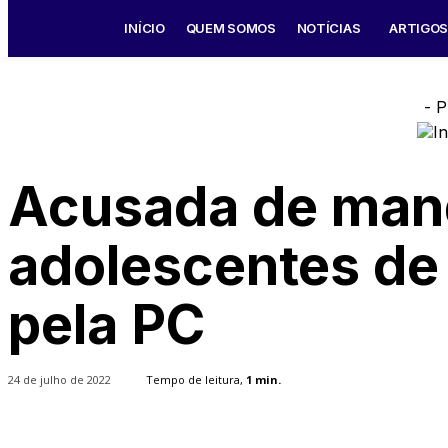
INÍCIO
QUEM SOMOS
NOTÍCIAS
ARTIGO
- P
Acusada de man
adolescentes de 
pela PC
24 de julho de 2022
Tempo de leitura,
1
min.