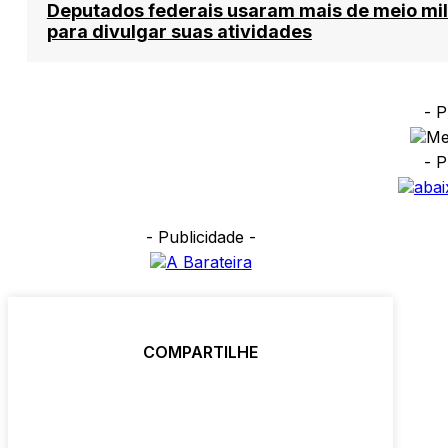
Deputados federais usaram mais de meio mi
para divulgar suas atividades
- P
- P
- Publicidade -
COMPARTILHE