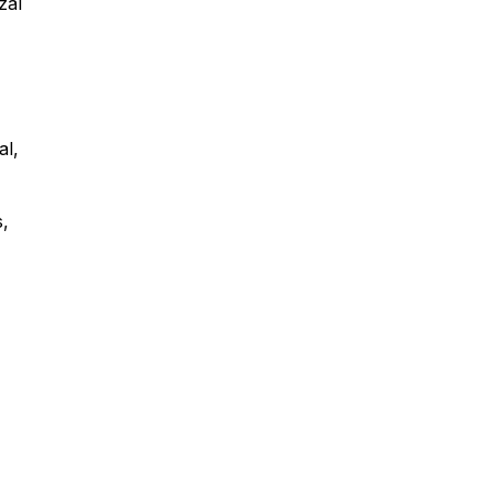
zal
al,
s,