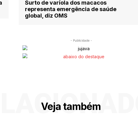
a
Surto de varíola dos macacos
representa emergência de saúde
global, diz OMS
- Publicidade -
ELACIONAD
Veja também