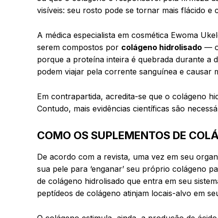
visíveis: seu rosto pode se tornar mais flácido
A médica especialista em cosmética Ewoma Ukele
serem compostos por
colágeno hidrolisado
— ou
porque a proteína inteira é quebrada durante a 
podem viajar pela corrente sanguínea e causar 
Em contrapartida, acredita-se que o colágeno hi
Contudo, mais evidências científicas são necess
COMO OS SUPLEMENTOS DE COL
De acordo com a revista, uma vez em seu organi
sua pele para ‘enganar’ seu próprio colágeno par
de colágeno hidrolisado que entra em seu sist
peptídeos de colágeno atinjam locais-alvo em se
O colágeno estimula, ainda, a produção de ácid