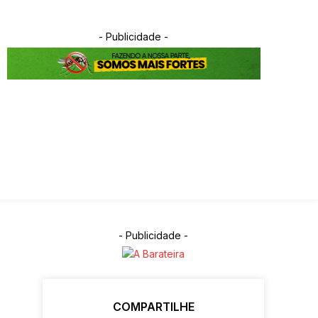
- Publicidade -
OTÍCIAS
ARTIGOS
ESPORTES
EVENTOS
PREFEITURA
EVANGELHO
VIDEOS
S
COLEÇÃO DE CACHAÇA
- Publicidade -
COMPARTILHE