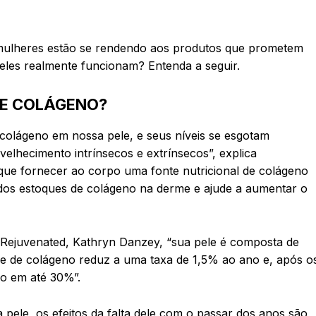
 mulheres estão se rendendo aos produtos que prometem
eles realmente funcionam? Entenda a seguir.
DE COLÁGENO?
 colágeno em nossa pele, e seus níveis se esgotam
lhecimento intrínsecos e extrínsecos”, explica
que fornecer ao corpo uma fonte nutricional de colágeno
o dos estoques de colágeno na derme e ajude a aumentar o
Rejuvenated, Kathryn Danzey, “sua pele é composta de
e de colágeno reduz a uma taxa de 1,5% ao ano e, após o
do em até 30%”.
 pele, os efeitos da falta dele com o passar dos anos são