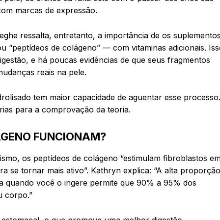
 e com marcas de expressão.
ghe ressalta, entretanto, a importância de os suplemento
 “peptídeos de colágeno” — com vitaminas adicionais. Iss
digestão, e há poucas evidências de que seus fragmentos
mudanças reais na pele.
drolisado tem maior capacidade de aguentar esse processo
árias para a comprovação da teoria.
ÁGENO FUNCIONAM?
smo, os peptídeos de colágeno “estimulam fibroblastos e
a se tornar mais ativo”. Kathryn explica: “A alta proporçã
ema quando você o ingere permite que 90% a 95% dos
u corpo.”
o estomacal, o que promove uma melhor digestão