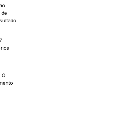
 ao
 de
esultado
7
rios
. O
imento