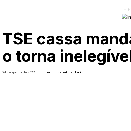
- P
TSE cassa mandat
o torna inelegíve
24 de agosto de 2022
Tempo de leitura,
2
min.