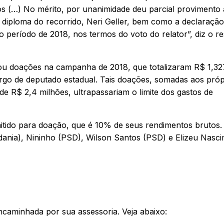
 (…) No mérito, por unanimidade deu parcial provimento
o diploma do recorrido, Neri Geller, bem como a declaração
o período de 2018, nos termos do voto do relator”, diz o r
zou doações na campanha de 2018, que totalizaram R$ 1,32
rgo de deputado estadual. Tais doações, somadas aos próp
e R$ 2,4 milhões, ultrapassariam o limite dos gastos de
mitido para doação, que é 10% de seus rendimentos brutos
adania), Nininho (PSD), Wilson Santos (PSD) e Elizeu Nasc
ncaminhada por sua assessoria. Veja abaixo: