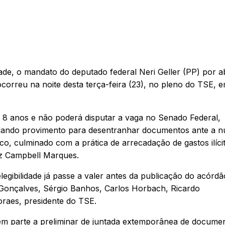
dade, o mandato do deputado federal Neri Geller (PP) por 
correu na noite desta terça-feira (23), no pleno do TSE, 
r 8 anos e não poderá disputar a vaga no Senado Federal,
dando provimento para desentranhar documentos ante a nu
o, culminado com a prática de arrecadação de gastos ilíci
Luiz Campbell Marques.
egibilidade já passe a valer antes da publicação do acórdã
Gonçalves, Sérgio Banhos, Carlos Horbach, Ricardo
raes, presidente do TSE.
 em parte a preliminar de juntada extemporânea de docume