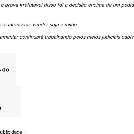
 e prova irrefutável disso foi a decisão encima de um pedi
za intrínseca, vender soja e milho.
lamentar continuará trabalhando pelos meios judiciais cabív
s do
o
ublicidade -