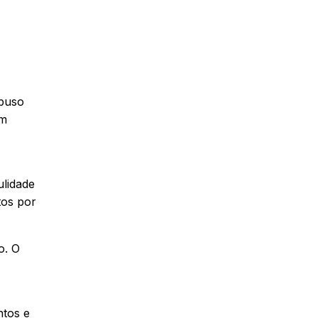
abuso
em
lidade
tos por
o. O
ntos e