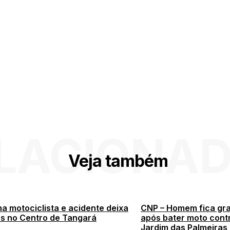
LACIONA
Veja também
a motociclista e acidente deixa
CNP – Homem fica gr
os no Centro de Tangará
após bater moto contr
Jardim das Palmeiras