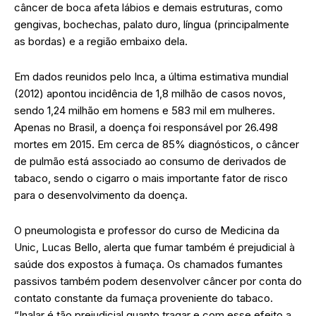
câncer de boca afeta lábios e demais estruturas, como
gengivas, bochechas, palato duro, língua (principalmente
as bordas) e a região embaixo dela.
Em dados reunidos pelo Inca, a última estimativa mundial
(2012) apontou incidência de 1,8 milhão de casos novos,
sendo 1,24 milhão em homens e 583 mil em mulheres.
Apenas no Brasil, a doença foi responsável por 26.498
mortes em 2015. Em cerca de 85% diagnósticos, o câncer
de pulmão está associado ao consumo de derivados de
tabaco, sendo o cigarro o mais importante fator de risco
para o desenvolvimento da doença.
O pneumologista e professor do curso de Medicina da
Unic, Lucas Bello, alerta que fumar também é prejudicial à
saúde dos expostos à fumaça. Os chamados fumantes
passivos também podem desenvolver câncer por conta do
contato constante da fumaça proveniente do tabaco.
“Inalar é tão prejudicial quanto tragar e com esse efeito a