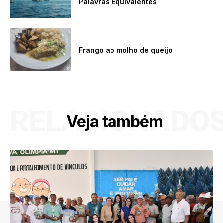
Palavras Equivalentes
Frango ao molho de queijo
RELACIONADO
Veja também