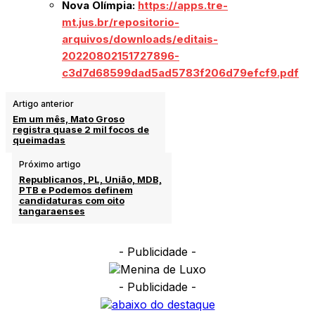
Nova Olímpia:
https://apps.tre-
mt.jus.br/repositorio-
arquivos/downloads/editais-
20220802151727896-
c3d7d68599dad5ad5783f206d79efcf9.pdf
Artigo anterior
Em um mês, Mato Groso
registra quase 2 mil focos de
queimadas
Próximo artigo
Republicanos, PL, União, MDB,
PTB e Podemos definem
candidaturas com oito
tangaraenses
- Publicidade -
- Publicidade -