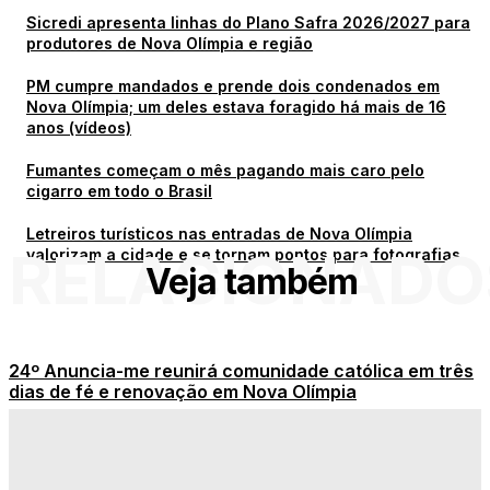
Sicredi apresenta linhas do Plano Safra 2026/2027 para
produtores de Nova Olímpia e região
PM cumpre mandados e prende dois condenados em
Nova Olímpia; um deles estava foragido há mais de 16
anos (vídeos)
Fumantes começam o mês pagando mais caro pelo
cigarro em todo o Brasil
Letreiros turísticos nas entradas de Nova Olímpia
RELACIONADO
valorizam a cidade e se tornam pontos para fotografias
Veja também
24º Anuncia-me reunirá comunidade católica em três
dias de fé e renovação em Nova Olímpia
Sicredi apresenta linhas do Plano Safra 2026/2027