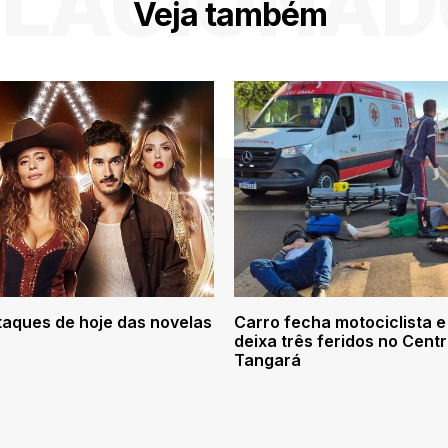
ELACIONAD
Veja também
taques de hoje das novelas
Carro fecha motociclista e
deixa três feridos no Cent
Tangará