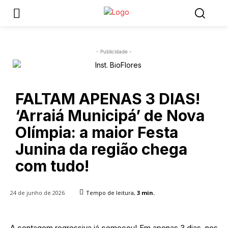
- Publicidade -
FALTAM APENAS 3 DIAS!
‘Arraiá Municipá’ de Nova
Olímpia: a maior Festa
Junina da região chega
com tudo!
24 de junho de 2026
Tempo de leitura,
3
min.
A contagem regressiva já começou! Em apenas 3 dias, nos