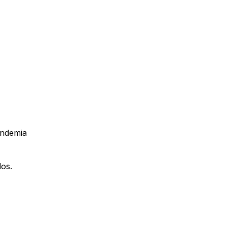
andemia
os.