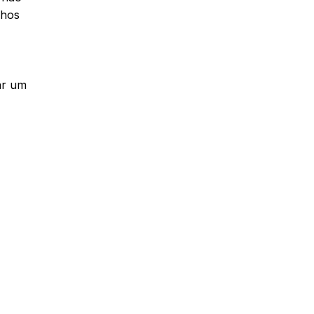
lhos
ar um