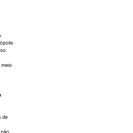
.
ópolis
iso
r meio
a
s de
 não