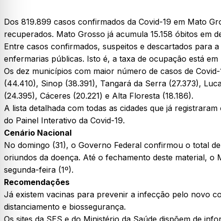
Dos 819.899 casos confirmados da Covid-19 em Mato Gros
recuperados. Mato Grosso já acumula 15.158 óbitos em d
Entre casos confirmados, suspeitos e descartados para a
enfermarias públicas. Isto é, a taxa de ocupação está e
Os dez municípios com maior número de casos de Covid-1
(44.410), Sinop (38.391), Tangará da Serra (27.373), Luca
(24.395), Cáceres (20.221) e Alta Floresta (18.186).
A lista detalhada com todas as cidades que já registrar
do Painel Interativo da Covid-19.
Cenário Nacional
No domingo (31), o Governo Federal confirmou o total de
oriundos da doença. Até o fechamento deste material, o M
segunda-feira (1º).
Recomendações
Já existem vacinas para prevenir a infecção pelo novo c
distanciamento e biossegurança.
Os sites da SES e do Ministério da Saúde dispõem de info