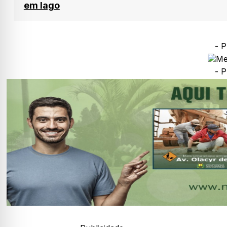
em lago
- P
- P