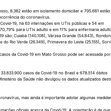
so, 8.382 estão em isolamento domiciliar e 795.681 estão
ecorrência do coronavírus.
 Covid-19, há 63 internações em UTIs públicas e 54 em
m 70,79% para UTIs adulto e em 11% para enfermaria adulto
9 são: Cuiabá (140.108), Várzea Grande (54.843), Rondon
s do Rio Verde (26.349), Primavera do Leste (25.155), Sorr
am casos da Covid-19 em Mato Grosso pode ser acessada po
 33.833.900 casos da Covid-19 no Brasil e 678.514 óbitos
inistério da Saúde não divulgou os dados atualizados dest
oronavírus, mas ainda é importante adotar algumas medida
rmações oficiais acerca da Covid-19. A orientação é de que