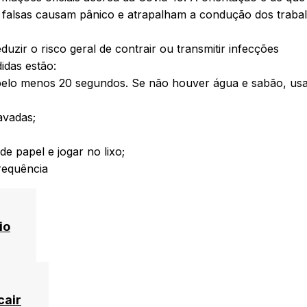
as falsas causam pânico e atrapalham a condução dos traba
uzir o risco geral de contrair ou transmitir infecções
idas estão:
pelo menos 20 segundos. Se não houver água e sabão, us
avadas;
e papel e jogar no lixo;
frequência
io
cair