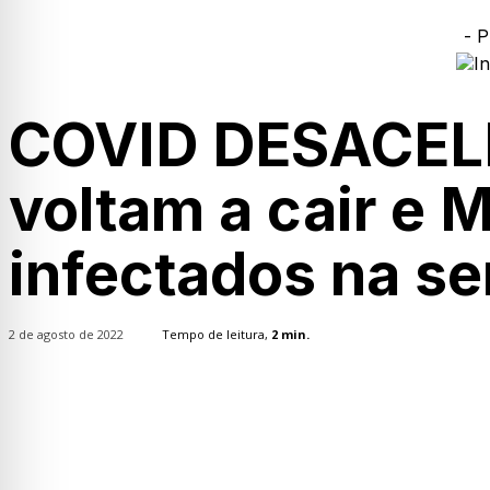
- P
COVID DESACEL
voltam a cair e M
infectados na s
2 de agosto de 2022
Tempo de leitura,
2
min.