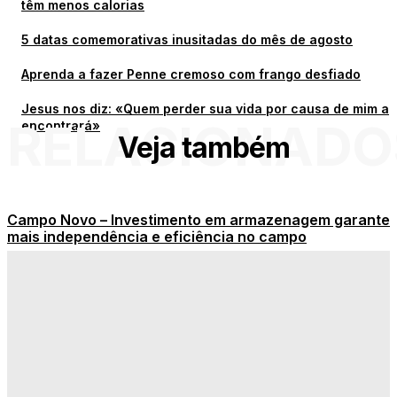
têm menos calorias
5 datas comemorativas inusitadas do mês de agosto
Aprenda a fazer Penne cremoso com frango desfiado
Jesus nos diz: «Quem perder sua vida por causa de mim a
RELACIONADO
encontrará»
Veja também
Campo Novo – Investimento em armazenagem garante
mais independência e eficiência no campo
Heineken, Stella, Budweiser e mais: veja quais
cervejas têm menos calorias
5 datas comemorativas inusitadas do mês de agosto