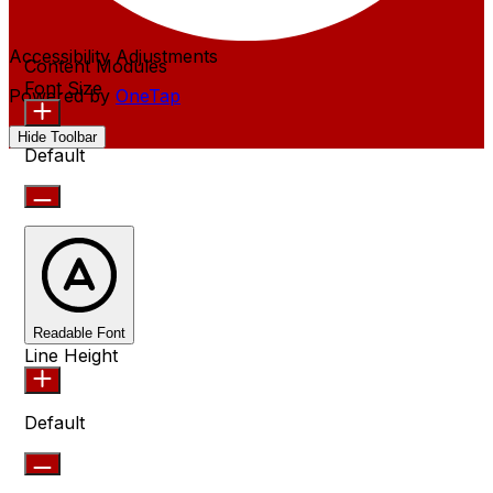
Accessibility Adjustments
Content Modules
Font Size
Powered by
OneTap
Hide Toolbar
Default
Readable Font
Line Height
Default