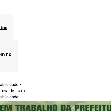
ctos
em no
ublicidade -
ublicidade -