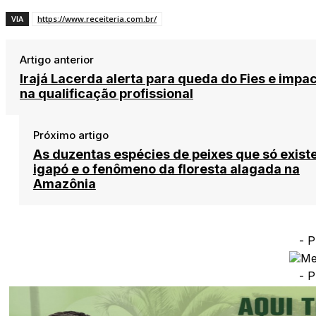
VIA
https://www.receiteria.com.br/
Artigo anterior
Irajá Lacerda alerta para queda do Fies e impa
na qualificação profissional
Próximo artigo
As duzentas espécies de peixes que só exist
igapó e o fenômeno da floresta alagada na
Amazônia
- P
- P