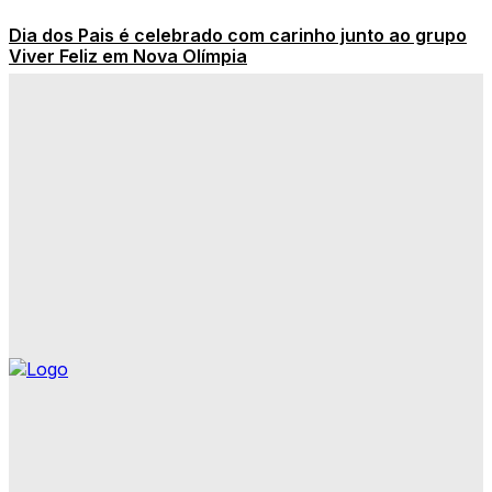
Dia dos Pais é celebrado com carinho junto ao grupo
Viver Feliz em Nova Olímpia
Onde assistir ao vivo todos os jogos de hoje na TV ou
online
É decisão chegando! Copa Quarentão tem penúltima
rodada neste sábado em Nova Olímpia
Sinônimo de Impedimento: Veja Palavras Equivalentes