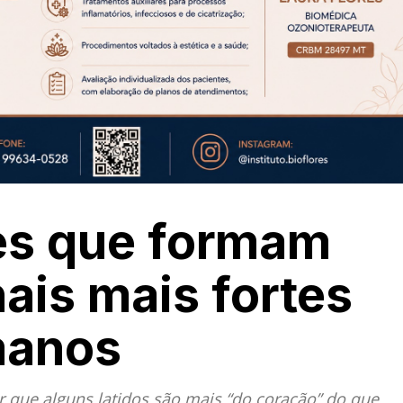
es que formam
ais mais fortes
manos
r que alguns latidos são mais “do coração” do que