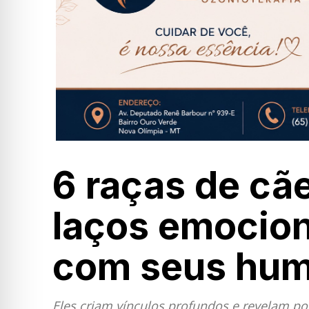
6 raças de cã
laços emocion
com seus hu
Eles criam vínculos profundos e revelam po