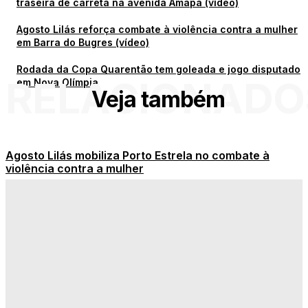
traseira de carreta na avenida Amapá (vídeo)
Agosto Lilás reforça combate à violência contra a mulher
em Barra do Bugres (vídeo)
Rodada da Copa Quarentão tem goleada e jogo disputado
RELACIONADO
em Nova Olímpia
Veja também
Agosto Lilás mobiliza Porto Estrela no combate à
violência contra a mulher
Mês dos Pais aquece o comércio de Nova Olímpia com
descontos, sorteios e promoções especiais
CNP – Homem fica gravemente ferido após bater na
traseira de carreta na avenida Amapá (vídeo)