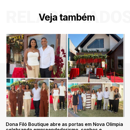
RELACIONADO
Veja também
Dona Filó Boutique abre as portas em Nova Olímpia
celebrando empreendedorismo, sonhos e