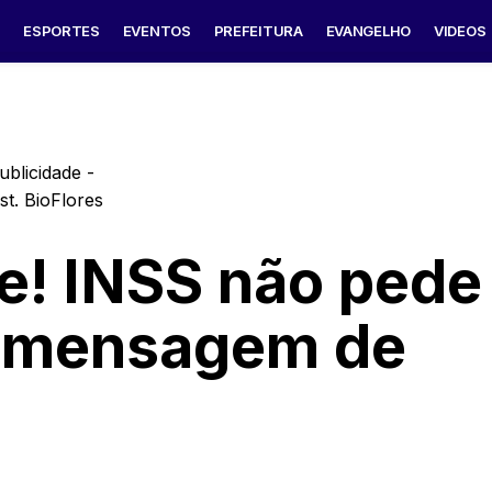
S
ESPORTES
EVENTOS
PREFEITURA
EVANGELHO
VIDEOS
ublicidade -
e! INSS não pede
 mensagem de