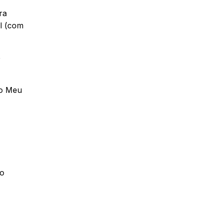
ra
al (com
e
lo Meu
 o