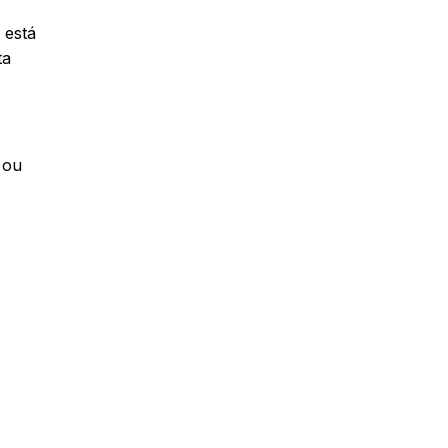
 está
ta
 ou