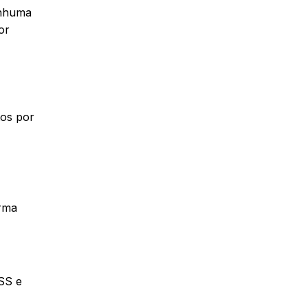
enhuma
or
tos por
orma
SS e