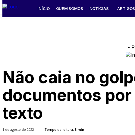
INÍCIO
QUEM SOMOS
NOTÍCIAS
ARTIGO
- P
Não caia no golp
documentos por
texto
1 de agosto de 2022
Tempo de leitura,
3
min.