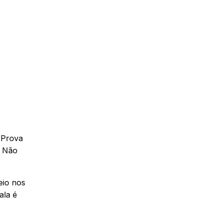
 Prova
. Não
eio nos
ala é