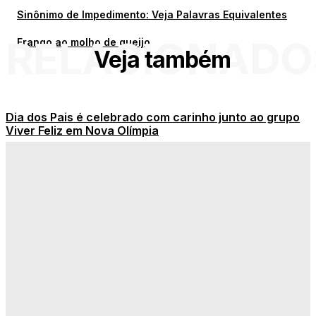
Sinônimo de Impedimento: Veja Palavras Equivalentes
RELACIONADO
Frango ao molho de queijo
Veja também
Dia dos Pais é celebrado com carinho junto ao grupo
Viver Feliz em Nova Olímpia
Onde assistir ao vivo todos os jogos de hoje na TV ou
online
É decisão chegando! Copa Quarentão tem penúltima
rodada neste sábado em Nova Olímpia
Sinônimo de Impedimento: Veja Palavras Equivalentes