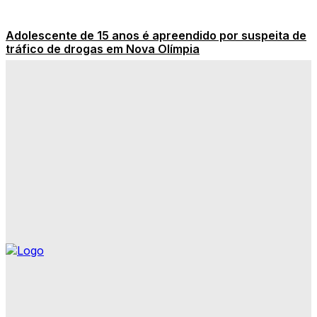
Adolescente de 15 anos é apreendido por suspeita de
tráfico de drogas em Nova Olímpia
Veja os destaques de hoje das novelas na TV
Carro fecha motociclista e acidente deixa três feridos
no Centro de Tangará
CNP – Homem fica gravemente ferido após bater moto
contra árvore no bairro Jardim das Palmeiras