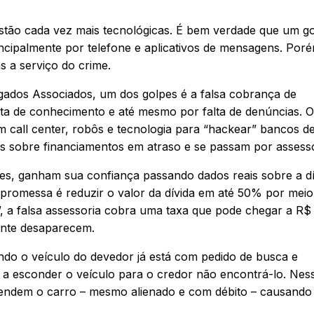
estão cada vez mais tecnológicas. É bem verdade que um go
cipalmente por telefone e aplicativos de mensagens. Poré
s a serviço do crime.
ados Associados, um dos golpes é a falsa cobrança de
alta de conhecimento e até mesmo por falta de denúncias. 
 call center, robôs e tecnologia para “hackear” bancos d
s sobre financiamentos em atraso e se passam por assesso
s, ganham sua confiança passando dados reais sobre a dí
A promessa é reduzir o valor da dívida em até 50% por meio
”, a falsa assessoria cobra uma taxa que pode chegar a R$ 
nte desaparecem.
ndo o veículo do devedor já está com pedido de busca e
a esconder o veículo para o credor não encontrá-lo. Nes
 vendem o carro – mesmo alienado e com débito – causand