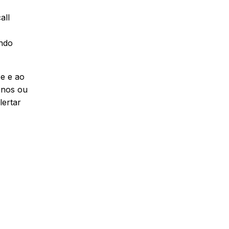
all
ando
be e ao
enos ou
lertar