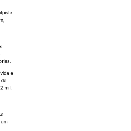
lpista
m,
Os
e
rias.
vida e
 de
2 mil.
se
o um