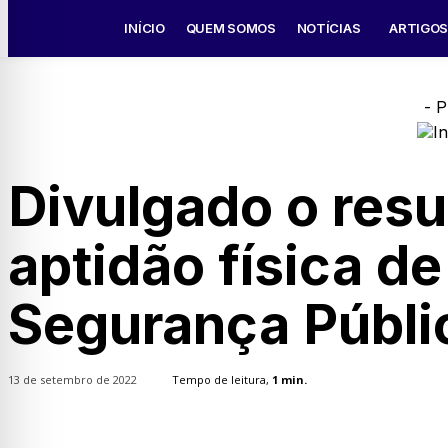
INÍCIO
QUEM SOMOS
NOTÍCIAS
ARTIGO
- P
Divulgado o resu
aptidão física d
Segurança Públi
13 de setembro de 2022
Tempo de leitura,
1
min.