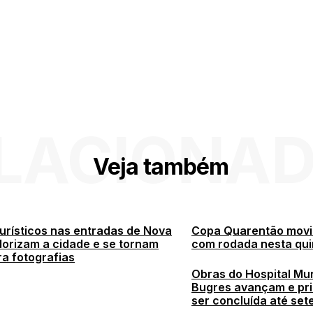
LACIONA
Veja também
turísticos nas entradas de Nova
Copa Quarentão movi
lorizam a cidade e se tornam
com rodada nesta qui
a fotografias
Obras do Hospital Mun
Bugres avançam e pri
ser concluída até set