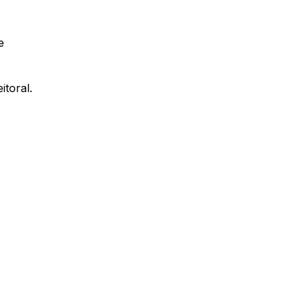
e
itoral.