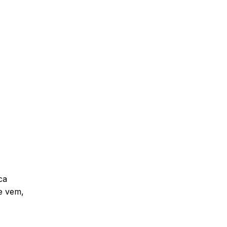
ca
ue vem,