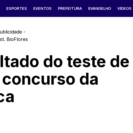
S
ESPORTES
EVENTOS
PREFEITURA
EVANGELHO
VIDEOS
ublicidade -
ltado do teste de
e concurso da
ca