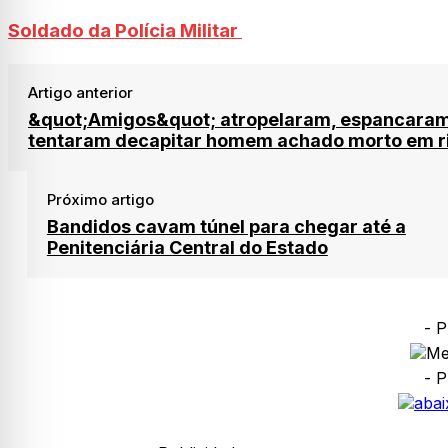
Soldado da Polícia Militar
Artigo anterior
&quot;Amigos&quot; atropelaram, espancaram
tentaram decapitar homem achado morto em r
Próximo artigo
Bandidos cavam túnel para chegar até a
Penitenciária Central do Estado
- P
- P