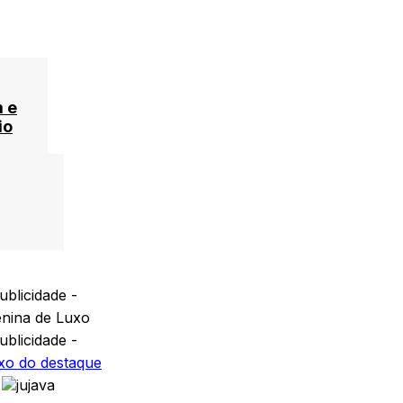
 e
io
ublicidade -
ublicidade -