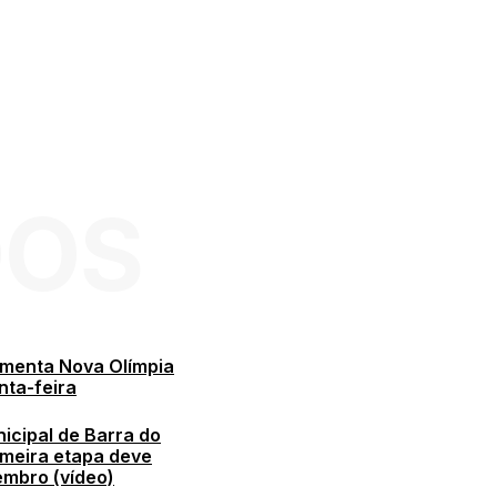
DOS
menta Nova Olímpia
nta-feira
icipal de Barra do
meira etapa deve
embro (vídeo)