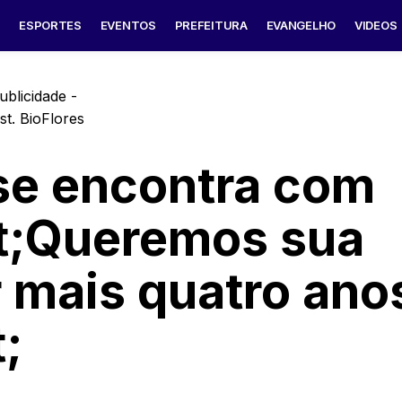
S
ESPORTES
EVENTOS
PREFEITURA
EVANGELHO
VIDEOS
ublicidade -
se encontra com
t;Queremos sua
 mais quatro ano
;