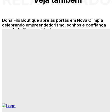
Dona Filó Boutique abre as portas em Nova Olímpia
celebrando empreendedorismo, sonhos e confiança
na cidade (fotos e vídeo)
Dia dos Pais é celebrado com carinho junto ao grupo
Viver Feliz em Nova Olímpia
Onde assistir ao vivo todos os jogos de hoje na TV ou
online
É decisão chegando! Copa Quarentão tem penúltima
rodada neste sábado em Nova Olímpia