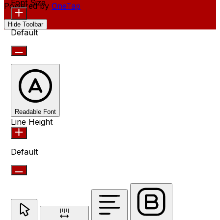
Font Size
Powered by
OneTap
Hide Toolbar
Default
Readable Font
Line Height
Default