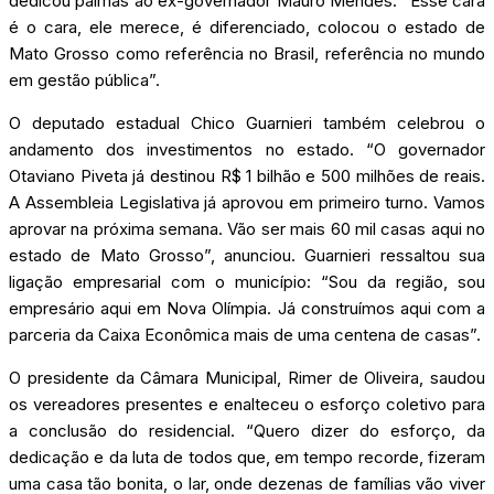
dedicou palmas ao ex-governador Mauro Mendes: “Esse cara
é o cara, ele merece, é diferenciado, colocou o estado de
Mato Grosso como referência no Brasil, referência no mundo
em gestão pública”.
O deputado estadual Chico Guarnieri também celebrou o
andamento dos investimentos no estado. “O governador
Otaviano Piveta já destinou R$ 1 bilhão e 500 milhões de reais.
A Assembleia Legislativa já aprovou em primeiro turno. Vamos
aprovar na próxima semana. Vão ser mais 60 mil casas aqui no
estado de Mato Grosso”, anunciou. Guarnieri ressaltou sua
ligação empresarial com o município: “Sou da região, sou
empresário aqui em Nova Olímpia. Já construímos aqui com a
parceria da Caixa Econômica mais de uma centena de casas”.
O presidente da Câmara Municipal, Rimer de Oliveira, saudou
os vereadores presentes e enalteceu o esforço coletivo para
a conclusão do residencial. “Quero dizer do esforço, da
dedicação e da luta de todos que, em tempo recorde, fizeram
uma casa tão bonita, o lar, onde dezenas de famílias vão viver