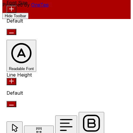
Font Size
Powered by
OneTap
Hide Toolbar
Default
Readable Font
Line Height
Default