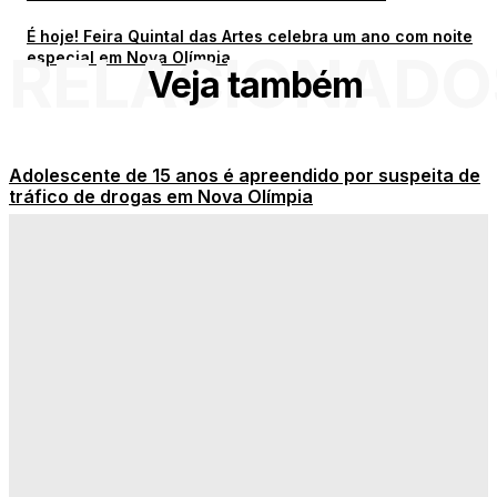
É hoje! Feira Quintal das Artes celebra um ano com noite
RELACIONADO
especial em Nova Olímpia
Veja também
Adolescente de 15 anos é apreendido por suspeita de
tráfico de drogas em Nova Olímpia
Veja os destaques de hoje das novelas na TV
Carro fecha motociclista e acidente deixa três feridos
no Centro de Tangará
CNP – Homem fica gravemente ferido após bater moto
contra árvore no bairro Jardim das Palmeiras