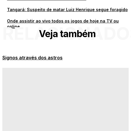
Tangará: Suspeito de matar Luiz Henrique segue foragido
Onde assistir ao vivo todos os jogos de hoje na TV ou
RELACIONADO
online
Veja também
Signos através dos astros
Nova Olímpia avança no IDEB, chega a 6,3 e se
destaca na educação entre municípios da região
Cavalaria apreende espingarda e munições após
denúncia de tiros em Nova Marilândia