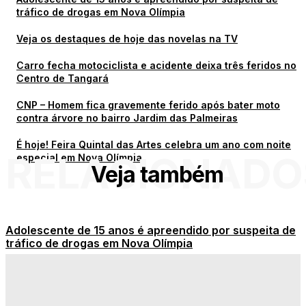
tráfico de drogas em Nova Olímpia
Veja os destaques de hoje das novelas na TV
Carro fecha motociclista e acidente deixa três feridos no
Centro de Tangará
CNP – Homem fica gravemente ferido após bater moto
contra árvore no bairro Jardim das Palmeiras
É hoje! Feira Quintal das Artes celebra um ano com noite
RELACIONADO
especial em Nova Olímpia
Veja também
Adolescente de 15 anos é apreendido por suspeita de
tráfico de drogas em Nova Olímpia
Veja os destaques de hoje das novelas na TV