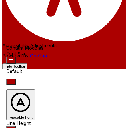
Accessibility Adjustments
Content Modules
Font Size
Powered by
OneTap
Hide Toolbar
Default
Readable Font
Line Height