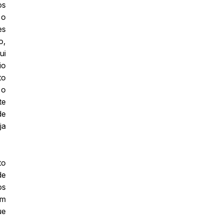
os
 o
es
o,
ui
io
to
 o
te
de
ja
to
de
os
om
ue