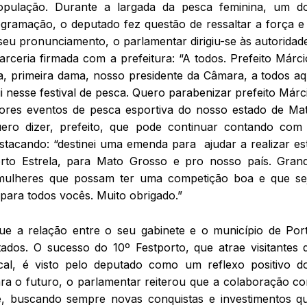
população. Durante a largada da pesca feminina, um d
ramação, o deputado fez questão de ressaltar a força e
u pronunciamento, o parlamentar dirigiu-se às autoridad
arceria firmada com a prefeitura: “A todos. Prefeito Márci
ita, primeira dama, nosso presidente da Câmara, a todos aq
 nesse festival de pesca. Quero parabenizar prefeito Márc
ores eventos de pesca esportiva do nosso estado de Ma
ero dizer, prefeito, que pode continuar contando com
estacando: “destinei uma emenda para ajudar a realizar es
rto Estrela, para Mato Grosso e pro nosso país. Gran
 mulheres que possam ter uma competição boa e que se
ara todos vocês. Muito obrigado.”
que a relação entre o seu gabinete e o município de Por
tados. O sucesso do 10º Festporto, que atrae visitantes 
cal, é visto pelo deputado como um reflexo positivo d
ara o futuro, o parlamentar reiterou que a colaboração c
e, buscando sempre novas conquistas e investimentos q