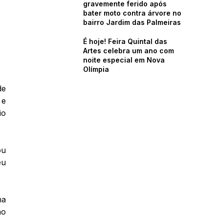
gravemente ferido após
bater moto contra árvore no
bairro Jardim das Palmeiras
É hoje! Feira Quintal das
Artes celebra um ano com
noite especial em Nova
Olímpia
de
 e
io
ou
eu
ma
ão