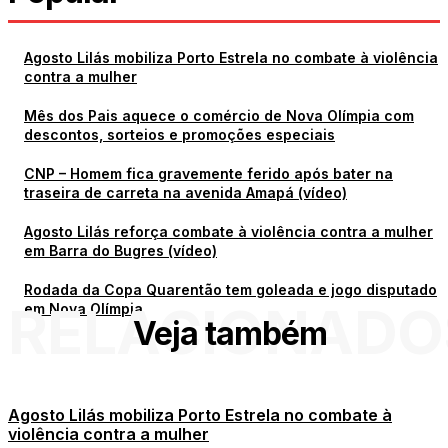
Agosto Lilás mobiliza Porto Estrela no combate à violência
contra a mulher
Mês dos Pais aquece o comércio de Nova Olímpia com
descontos, sorteios e promoções especiais
CNP – Homem fica gravemente ferido após bater na
traseira de carreta na avenida Amapá (vídeo)
Agosto Lilás reforça combate à violência contra a mulher
em Barra do Bugres (vídeo)
Rodada da Copa Quarentão tem goleada e jogo disputado
RELACIONADO
em Nova Olímpia
Veja também
Agosto Lilás mobiliza Porto Estrela no combate à
violência contra a mulher