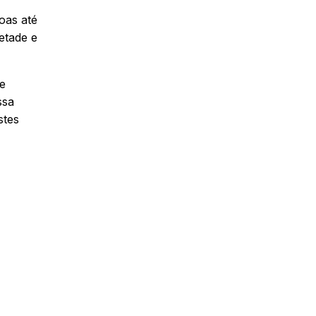
oas até
etade e
ue
ssa
stes