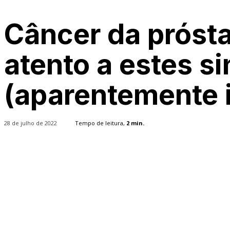
Câncer da próst
atento a estes si
(aparentemente 
28 de julho de 2022
Tempo de leitura,
2
min.