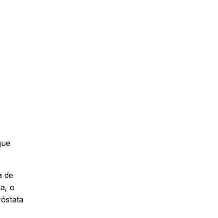
que
à de
a, o
róstata