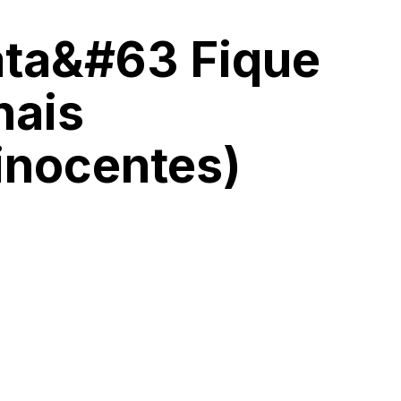
ata&#63 Fique
nais
inocentes)