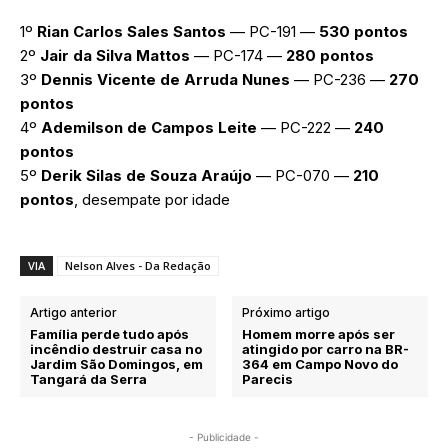
1º
Rian Carlos Sales Santos
— PC-191 —
530 pontos
2º
Jair da Silva Mattos
— PC-174 —
280 pontos
3º
Dennis Vicente de Arruda Nunes
— PC-236 —
270
pontos
4º
Ademilson de Campos Leite
— PC-222 —
240
pontos
5º
Derik Silas de Souza Araújo
— PC-070 —
210
pontos
, desempate por idade
VIA
Nelson Alves - Da Redação
Artigo anterior
Próximo artigo
Família perde tudo após
Homem morre após ser
incêndio destruir casa no
atingido por carro na BR-
Jardim São Domingos, em
364 em Campo Novo do
Tangará da Serra
Parecis
- Publicidade -