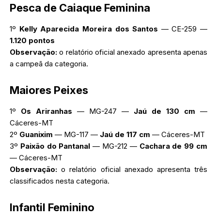
Pesca de Caiaque Feminina
1º
Kelly Aparecida Moreira dos Santos
— CE-259 —
1.120 pontos
Observação:
o relatório oficial anexado apresenta apenas
a campeã da categoria.
Maiores Peixes
1º
Os Ariranhas
— MG-247 —
Jaú de 130 cm
—
Cáceres-MT
2º
Guanixim
— MG-117 —
Jaú de 117 cm
— Cáceres-MT
3º
Paixão do Pantanal
— MG-212 —
Cachara de 99 cm
— Cáceres-MT
Observação:
o relatório oficial anexado apresenta três
classificados nesta categoria.
Infantil Feminino