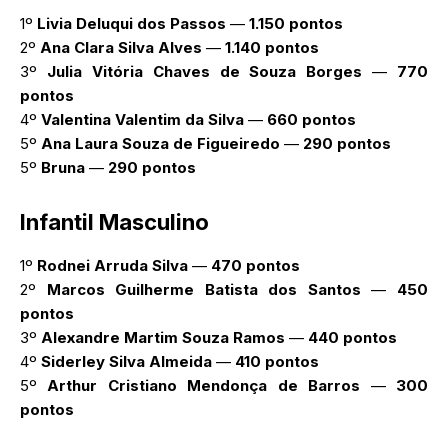
1º
Livia Deluqui dos Passos
—
1.150 pontos
2º
Ana Clara Silva Alves
—
1.140 pontos
3º
Julia Vitória Chaves de Souza Borges
—
770
pontos
4º
Valentina Valentim da Silva
—
660 pontos
5º
Ana Laura Souza de Figueiredo
—
290 pontos
5º
Bruna
—
290 pontos
Infantil Masculino
1º
Rodnei Arruda Silva
—
470 pontos
2º
Marcos Guilherme Batista dos Santos
—
450
pontos
3º
Alexandre Martim Souza Ramos
—
440 pontos
4º
Siderley Silva Almeida
—
410 pontos
5º
Arthur Cristiano Mendonça de Barros
—
300
pontos