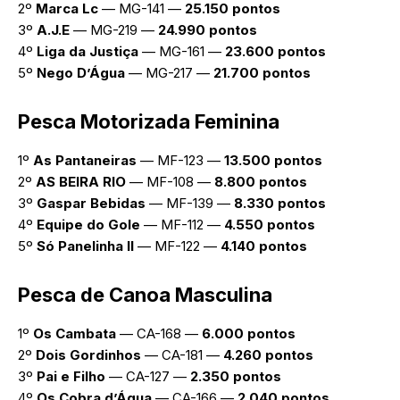
2º
Marca Lc
— MG-141 —
25.150 pontos
3º
A.J.E
— MG-219 —
24.990 pontos
4º
Liga da Justiça
— MG-161 —
23.600 pontos
5º
Nego D’Água
— MG-217 —
21.700 pontos
Pesca Motorizada Feminina
1º
As Pantaneiras
— MF-123 —
13.500 pontos
2º
AS BEIRA RIO
— MF-108 —
8.800 pontos
3º
Gaspar Bebidas
— MF-139 —
8.330 pontos
4º
Equipe do Gole
— MF-112 —
4.550 pontos
5º
Só Panelinha II
— MF-122 —
4.140 pontos
Pesca de Canoa Masculina
1º
Os Cambata
— CA-168 —
6.000 pontos
2º
Dois Gordinhos
— CA-181 —
4.260 pontos
3º
Pai e Filho
— CA-127 —
2.350 pontos
4º
Os Cobra d’Água
— CA-166 —
2.040 pontos