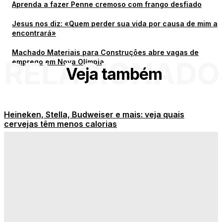
Aprenda a fazer Penne cremoso com frango desfiado
Jesus nos diz: «Quem perder sua vida por causa de mim a
encontrará»
Machado Materiais para Construções abre vagas de
RELACIONADO
emprego em Nova Olímpia
Veja também
Heineken, Stella, Budweiser e mais: veja quais
cervejas têm menos calorias
5 datas comemorativas inusitadas do mês de agosto
Aprenda a fazer Penne cremoso com frango desfiado