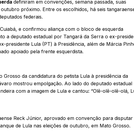
uerda
definiram em convenções, semana passada, suas
e outubro próximo. Entre os escolhidos, há seis tangaraens
deputados federais.
 Cuiabá, e confirmou aliança com o bloco de esquerda
ato a deputado estadual por Tangará da Serra o ex-preside
ex-presidente Lula (PT) à Presidência, além de Márcia Pinh
nado apoiado pela frente esquerdista.
 Grosso da candidatura do petista Lula à presidência da
ávaro mostrou empolgação. Ao lado do deputado estadual 
deira com a imagem de Lula e cantou: “Olê-olê-olê-olá, L
araense Reck Júnior, aprovado em convenção para disputar
nque de Lula nas eleições de outubro, em Mato Grosso.