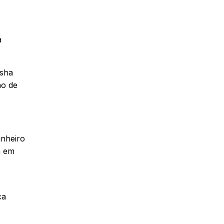
a
asha
ão de
inheiro
a em
ca