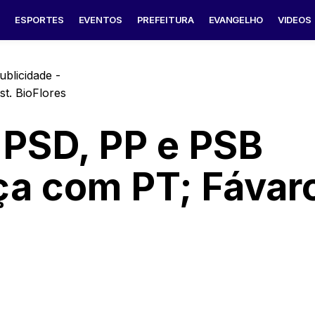
S
ESPORTES
EVENTOS
PREFEITURA
EVANGELHO
VIDEOS
ublicidade -
PSD, PP e PSB
ça com PT; Fávar