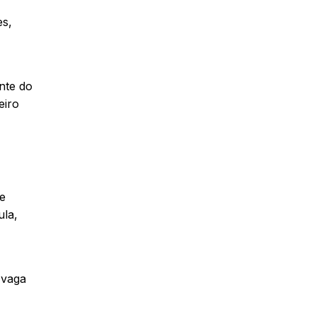
es,
nte do
eiro
e
ula,
 vaga