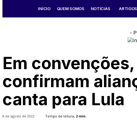
INÍCIO
QUEM SOMOS
NOTÍCIAS
ARTIGO
- P
Em convenções, 
confirmam alian
canta para Lula
8 de agosto de 2022
Tempo de leitura,
2
min.