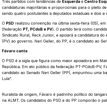
Três partidos com tendências de
Esquerda
e
Centro Esq
candidaturas majoritárias e proporcionais para o pleito d
sendo quatro postulantes a deputados estaduais e dois a 
O
PSD
realizou convenção na última sexta-feira (05), em
(federação
PT, PCdoB e PV
). O partido terá como candid
Sindicato Rural, Reck Junior, e apoiará a candidatura do 
(PV) ao governo. Neri Geller, do PP, é o candidato ao Se
Fávaro canta
O PSD é a sigla que figura como maior apoiadora em Mato
República. Em ato público da federação PT-PCdoB-PV, F
candidato ao Senado Neri Geller (PP), empunhou uma ban
Lula”.
Ruralista de origem, Fávaro é padrinho político do tang
na ALMT. Os candidatos do PSD e do PP comporão o pala