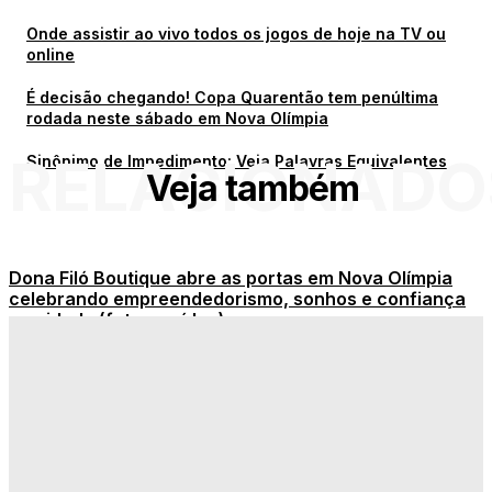
Onde assistir ao vivo todos os jogos de hoje na TV ou
online
É decisão chegando! Copa Quarentão tem penúltima
rodada neste sábado em Nova Olímpia
RELACIONADO
Sinônimo de Impedimento: Veja Palavras Equivalentes
Veja também
Dona Filó Boutique abre as portas em Nova Olímpia
celebrando empreendedorismo, sonhos e confiança
na cidade (fotos e vídeo)
Dia dos Pais é celebrado com carinho junto ao grupo
Viver Feliz em Nova Olímpia