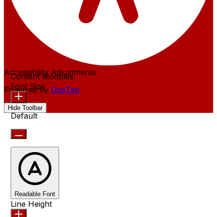
Accessibility Adjustments
Content Modules
Font Size
Powered by
OneTap
Hide Toolbar
Default
Readable Font
Line Height