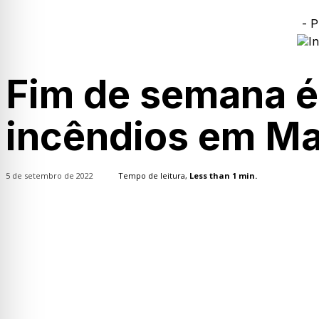
- P
Fim de semana é
incêndios em Ma
5 de setembro de 2022
Tempo de leitura,
Less than 1
min.