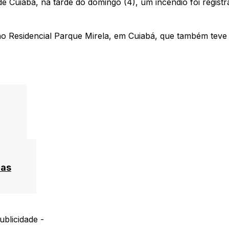
de Cuiabá, na tarde do domingo (4), um incêndio foi regist
 no Residencial Parque Mirela, em Cuiabá, que também teve
ças
ublicidade -