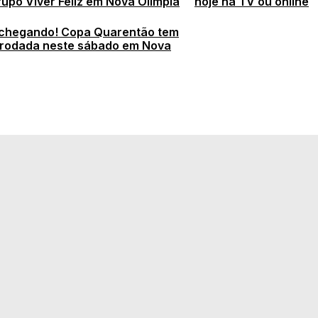
rupo Viver Feliz em Nova Olímpia
hoje na TV ou online
 chegando! Copa Quarentão tem
 rodada neste sábado em Nova