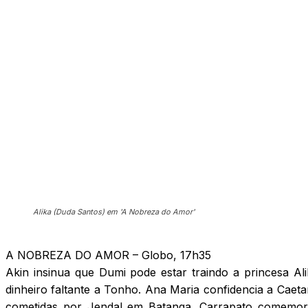
Alika (Duda Santos) em 'A Nobreza do Amor'
A NOBREZA DO AMOR – Globo, 17h35
Akin insinua que Dumi pode estar traindo a princesa A
dinheiro faltante a Tonho. Ana Maria confidencia a Caet
cometidas por Jendal em Batanga. Carrapato comemora