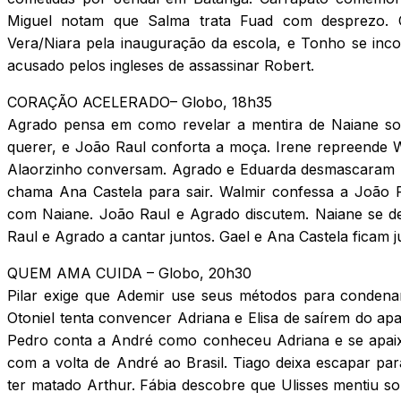
Miguel notam que Salma trata Fuad com desprezo. C
Vera/Niara pela inauguração da escola, e Tonho se inc
acusado pelos ingleses de assassinar Robert.
CORAÇÃO ACELERADO– Globo, 18h35
Agrado pensa em como revelar a mentira de Naiane so
querer, e João Raul conforta a moça. Irene repreende W
Alaorzinho conversam. Agrado e Eduarda desmascaram Nai
chama Ana Castela para sair. Walmir confessa a João 
com Naiane. João Raul e Agrado discutem. Naiane se d
Raul e Agrado a cantar juntos. Gael e Ana Castela ficam
QUEM AMA CUIDA – Globo, 20h30
Pilar exige que Ademir use seus métodos para condenar
Otoniel tenta convencer Adriana e Elisa de saírem do ap
Pedro conta a André como conheceu Adriana e se apai
com a volta de André ao Brasil. Tiago deixa escapar pa
ter matado Arthur. Fábia descobre que Ulisses mentiu s