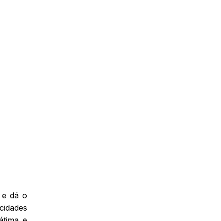
 e dá o
cidades
átima e