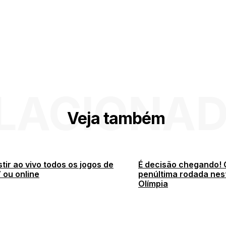
LACIONA
Veja também
tir ao vivo todos os jogos de
É decisão chegando!
 ou online
penúltima rodada ne
Olímpia