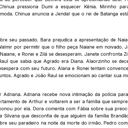
hinua pressiona Dumi a esquecer Kênia. Mirinho par
omoda. Chinua anuncia a Jendal que o rei de Batanga est
bre seu passado. Bara prejudica a apresentação de Nai
almir por permitir que o filho peça Naiane em noivado. J
ane, e Ronei e Zilá se desesperam. Janete confronta Zil
Raul que sabia que Agrado era Diana. Alaorzinho se dec
esespera com seu futuro. Alana e Ronei tentam convenc
 juntos. Agrado e João Raul se emocionam ao cantar sua mú
 Adriana. Adriana recebe nova intimação da polícia para
artamento de Arthur e voltarem a ser a família que sempre
xonou por ela. Dora comenta com Fábia sobre sua preo
ra Silvana que desconfia de que alguém da família Brandã
obre seu paradeiro na noite da morte do irmão. Pedro com