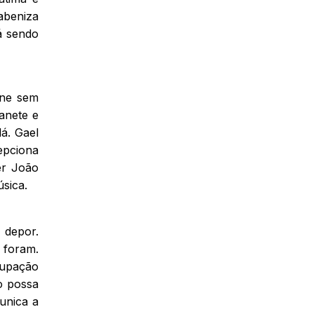
abeniza
á sendo
ane sem
anete e
á. Gael
epciona
er João
sica.
 depor.
 foram.
cupação
o possa
unica a