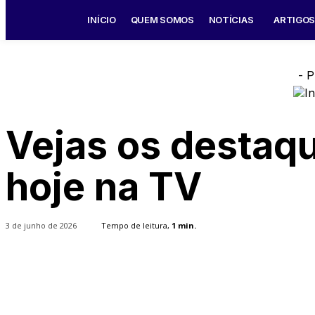
INÍCIO
QUEM SOMOS
NOTÍCIAS
ARTIGO
- P
Vejas os destaq
hoje na TV
3 de junho de 2026
Tempo de leitura,
1
min.