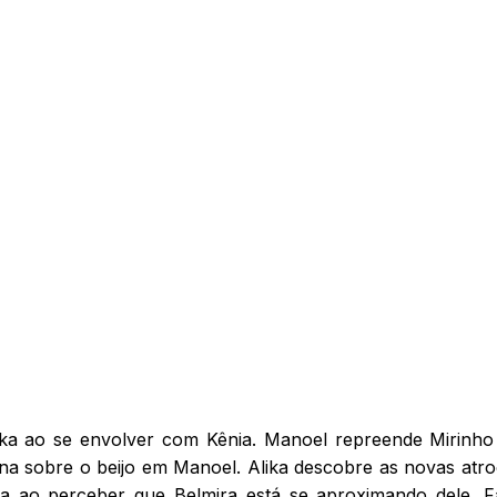
lika ao se envolver com Kênia. Manoel repreende Mirinho
ana sobre o beijo em Manoel. Alika descobre as novas atro
 ao perceber que Belmira está se aproximando dele. F