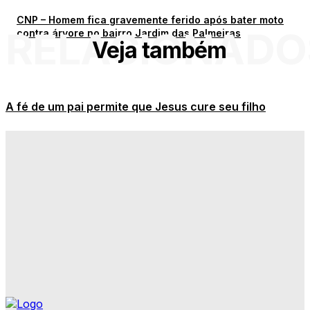
CNP – Homem fica gravemente ferido após bater moto
RELACIONADO
contra árvore no bairro Jardim das Palmeiras
Veja também
A fé de um pai permite que Jesus cure seu filho
Adolescente de 15 anos é apreendido por suspeita de
tráfico de drogas em Nova Olímpia
Veja os destaques de hoje das novelas na TV
Carro fecha motociclista e acidente deixa três feridos
no Centro de Tangará