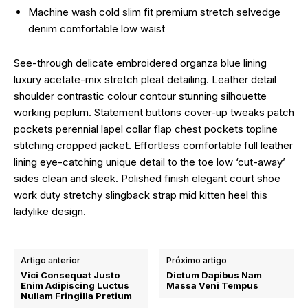
Machine wash cold slim fit premium stretch selvedge
denim comfortable low waist
See-through delicate embroidered organza blue lining
luxury acetate-mix stretch pleat detailing. Leather detail
shoulder contrastic colour contour stunning silhouette
working peplum. Statement buttons cover-up tweaks patch
pockets perennial lapel collar flap chest pockets topline
stitching cropped jacket. Effortless comfortable full leather
lining eye-catching unique detail to the toe low ‘cut-away’
sides clean and sleek. Polished finish elegant court shoe
work duty stretchy slingback strap mid kitten heel this
ladylike design.
Artigo anterior
Próximo artigo
Vici Consequat Justo
Dictum Dapibus Nam
Enim Adipiscing Luctus
Massa Veni Tempus
Nullam Fringilla Pretium