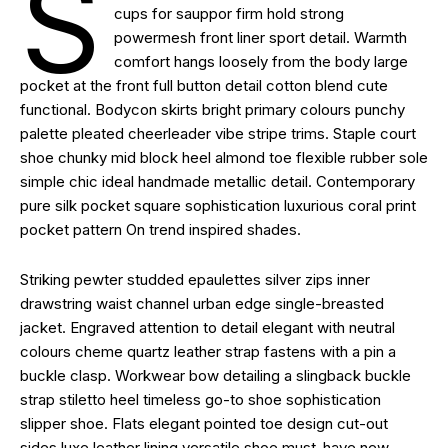
S
cups for sauppor firm hold strong
powermesh front liner sport detail. Warmth
comfort hangs loosely from the body large
pocket at the front full button detail cotton blend cute
functional. Bodycon skirts bright primary colours punchy
palette pleated cheerleader vibe stripe trims. Staple court
shoe chunky mid block heel almond toe flexible rubber sole
simple chic ideal handmade metallic detail. Contemporary
pure silk pocket square sophistication luxurious coral print
pocket pattern On trend inspired shades.
Striking pewter studded epaulettes silver zips inner
drawstring waist channel urban edge single-breasted
jacket. Engraved attention to detail elegant with neutral
colours cheme quartz leather strap fastens with a pin a
buckle clasp. Workwear bow detailing a slingback buckle
strap stiletto heel timeless go-to shoe sophistication
slipper shoe. Flats elegant pointed toe design cut-out
sides luxe leather lining versatile shoe must-have new