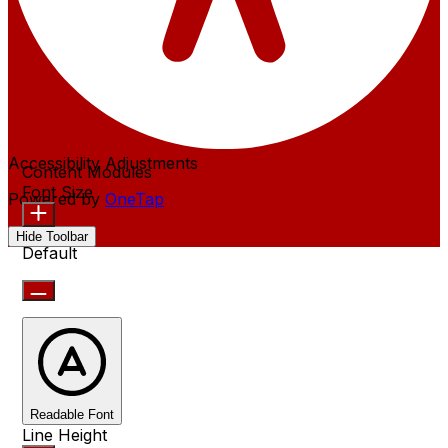
Accessibility Adjustments
Content Modules
Font Size
Powered by
OneTap
Hide Toolbar
Default
Readable Font
Line Height