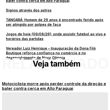
bater contra cerca em Alto Paraguai
Signos através dos astros
TANGARÁ: Homem de 29 anos é encontrado ferido após
ser atingido por golpes de faca
Jogos de hoje (09/08/26): onde assistir futebol ao vivo e
horários das partidas
Vereador Luiz Henrique – Inauguração da Dona Filó
Boutique reforça confiança no comércio e no
RELACIONADO
desenvolvimento de Nova Olímpia
Veja também
Motociclista morre após perder controle da direção e
bater contra cerca em Alto Paraguai
Signos através dos astros