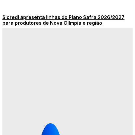
Sicredi apresenta linhas do Plano Safra 2026/2027
para produtores de Nova Olímpia e região
PM cumpre mandados e prende dois condenados em
Nova Olímpia; um deles estava foragido há mais de 16
anos (vídeos)
Fumantes começam o mês pagando mais caro pelo
cigarro em todo o Brasil
Letreiros turísticos nas entradas de Nova Olímpia
valorizam a cidade e se tornam pontos para
fotografias