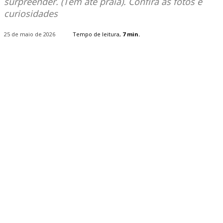
surpreender. (Tem até praia). Confira as fotos e
curiosidades
25 de maio de 2026
Tempo de leitura,
7
min.