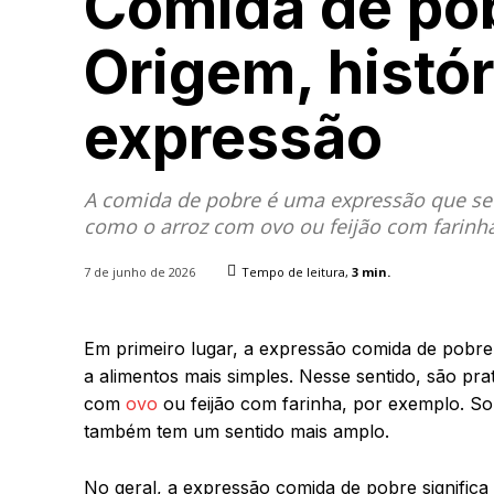
Comida de pob
Origem, histó
expressão
A comida de pobre é uma expressão que se 
como o arroz com ovo ou feijão com farinh
7 de junho de 2026
Tempo de leitura,
3
min.
Em primeiro lugar, a expressão comida de pobre é
a alimentos mais simples. Nesse sentido, são p
com
ovo
ou feijão com farinha, por exemplo. So
também tem um sentido mais amplo.
No geral, a expressão comida de pobre significa