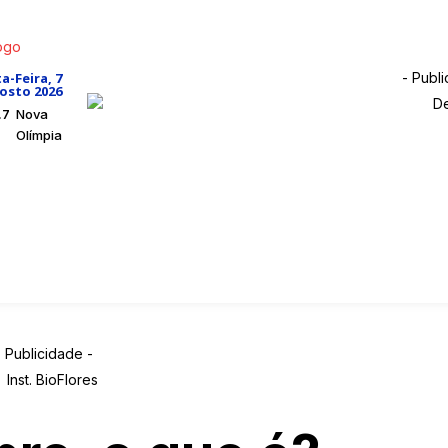
- Publi
a-Feira, 7
osto 2026
.7
Nova
Olímpia
N
INÍCIO
QUEM SOMOS
POLICIAL
CLASSIFICADO
- Publicidade -