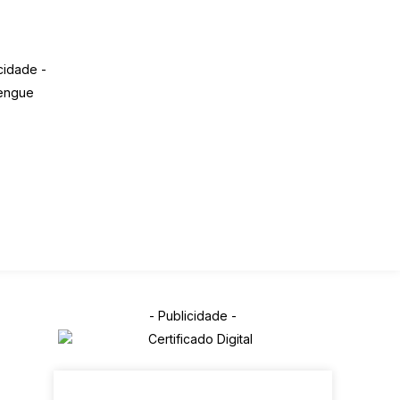
cidade -
OTÍCIAS
ARTIGOS
ESPORTES
EVENTOS
PREFEITURA
EVANGELHO
VIDEOS
S
COLEÇÃO DE CACHAÇA
- Publicidade -