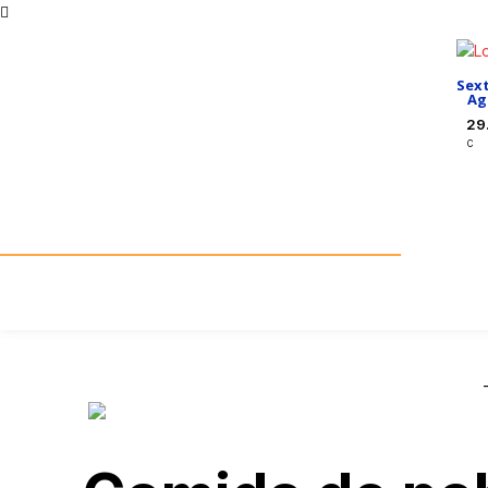
Sext
Ag
29
C