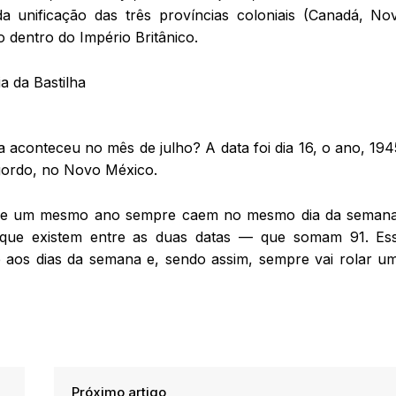
a unificação das três províncias coloniais (Canadá, No
dentro do Império Britânico.
a aconteceu no mês de julho? A data foi dia 16, o ano, 194
gordo, no Novo México.
lho de um mesmo ano sempre caem no mesmo dia da seman
s que existem entre as duas datas — que somam 91. Es
e aos dias da semana e, sendo assim, sempre vai rolar u
Próximo artigo