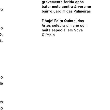
gravemente ferido após
bater moto contra árvore no
ho
bairro Jardim das Palmeiras
É hoje! Feira Quintal das
Artes celebra um ano com
 o
noite especial em Nova
o,
Olímpia
s,
co
de
es
do