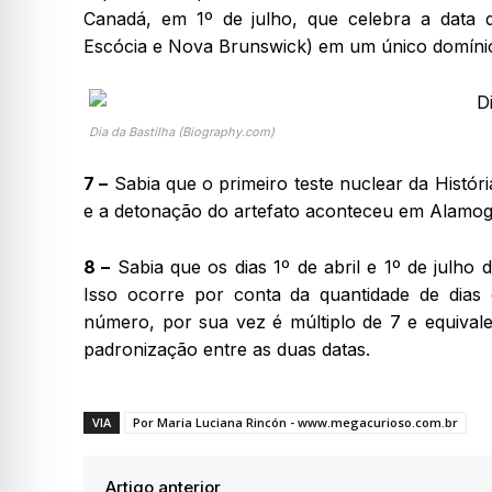
Canadá, em 1º de julho, que celebra a data d
Escócia e Nova Brunswick) em um único domínio 
Dia da Bastilha (Biography.com)
7 –
Sabia que o primeiro teste nuclear da Históri
e a detonação do artefato aconteceu em Alamo
8 –
Sabia que os dias 1º de abril e 1º de ju
Isso ocorre por conta da quantidade de dia
número, por sua vez é múltiplo de 7 e equival
padronização entre as duas datas.
VIA
Por Maria Luciana Rincón - www.megacurioso.com.br
Artigo anterior