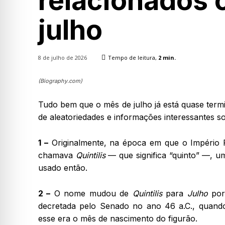
relacionados 
julho
8 de julho de 2026
Tempo de leitura,
2
min.
(Biography.com)
Tudo bem que o mês de julho já está quase term
de aleatoriedades e informações interessantes s
1 –
Originalmente, na época em que o Império
chamava
Quintilis
— que significa “quinto” —, u
usado então.
2 –
O nome mudou de
Quintilis
para
Julho
por 
decretada pelo Senado no ano 46 a.C., quand
esse era o mês de nascimento do figurão.