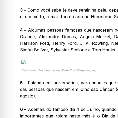
3 –
Como você sabe (e deve sentir na pele, depe
é, em média, o mais frio do ano no Hemisfério S
4 –
Algumas pessoas famosas que nasceram no 
Grande, Alexandre Dumas, Angela Merkel, Da
Harrison Ford, Henry Ford, J. K. Rowling, Ne
Simón Bolívar, Sylvester Stallone e Tom Hanks.
Dalai Lama (Business Insider/Keith Tsuji/Getty Images)
5 –
Falando em aniversários, para aqueles que 
das pessoas que nascem em julho são Câncer (de
agosto).
6 –
Ademais do famoso dia 4 de Julho, quando 
importantes que rolam neste mês é o Dia da B