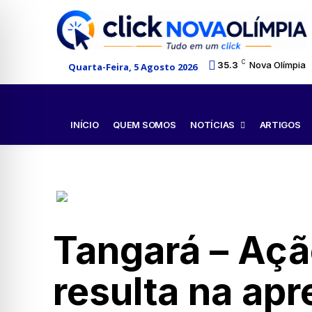
C
35.3
Nova Olímpia
Quarta-Feira, 5 Agosto 2026
NOTÍCIAS
INÍCIO
QUEM SOMOS
ARTIGOS
Tangará – Açã
resulta na ap