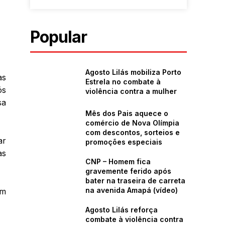
Popular
Agosto Lilás mobiliza Porto
as
Estrela no combate à
ós
violência contra a mulher
sa
Mês dos Pais aquece o
comércio de Nova Olímpia
com descontos, sorteios e
ar
promoções especiais
as
CNP – Homem fica
gravemente ferido após
bater na traseira de carreta
na avenida Amapá (vídeo)
am
Agosto Lilás reforça
combate à violência contra