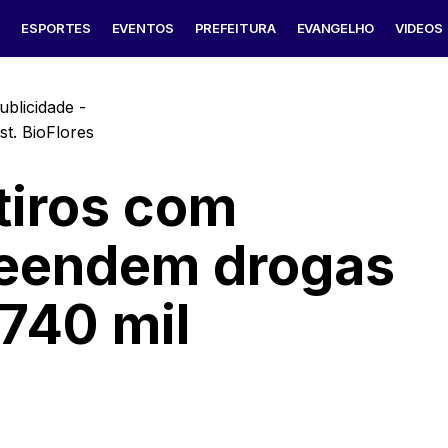
S
ESPORTES
EVENTOS
PREFEITURA
EVANGELHO
VIDEOS
ublicidade -
 tiros com
preendem drogas
740 mil