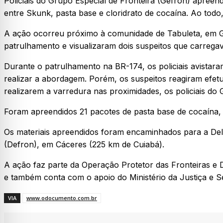
Policiais do Grupo Especial de Fronteira (Gefron) apreen
entre Skunk, pasta base e cloridrato de cocaína. Ao tod
A ação ocorreu próximo à comunidade de Tabuleta, em Gló
patrulhamento e visualizaram dois suspeitos que carrega
Durante o patrulhamento na BR-174, os policiais avistar
realizar a abordagem. Porém, os suspeitos reagiram efet
realizarem a varredura nas proximidades, os policiais d
Foram apreendidos 21 pacotes de pasta base de cocaína, 
Os materiais apreendidos foram encaminhados para a Del
(Defron), em Cáceres (225 km de Cuiabá).
A ação faz parte da Operação Protetor das Fronteiras e 
e também conta com o apoio do Ministério da Justiça e S
VIA
www.odocumento.com.br