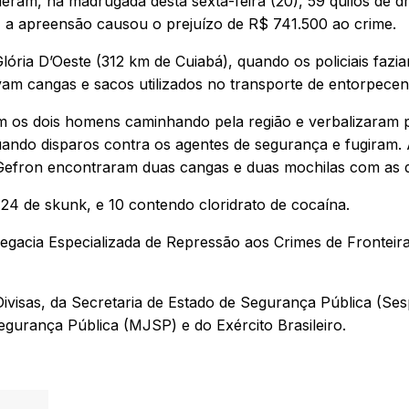
deram, na madrugada desta sexta-feira (20), 59 quilos de d
o, a apreensão causou o prejuízo de R$ 741.500 ao crime.
ria D’Oeste (312 km de Cuiabá), quando os policiais fazi
vam cangas e sacos utilizados no transporte de entorpecen
am os dois homens caminhando pela região e verbalizaram 
uando disparos contra os agentes de segurança e fugiram.
o Gefron encontraram duas cangas e duas mochilas com as 
24 de skunk, e 10 contendo cloridrato de cocaína.
egacia Especializada de Repressão aos Crimes de Fronteir
Divisas, da Secretaria de Estado de Segurança Pública (Se
egurança Pública (MJSP) e do Exército Brasileiro.