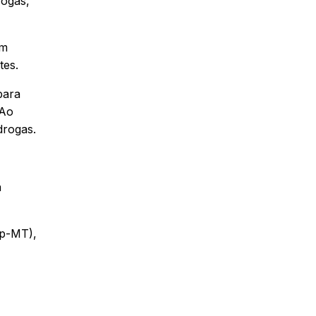
rogas,
am
tes.
para
 Ao
drogas.
a
sp-MT),