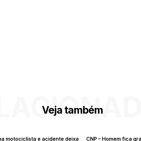
LACIONA
Veja também
a motociclista e acidente deixa
CNP – Homem fica gr