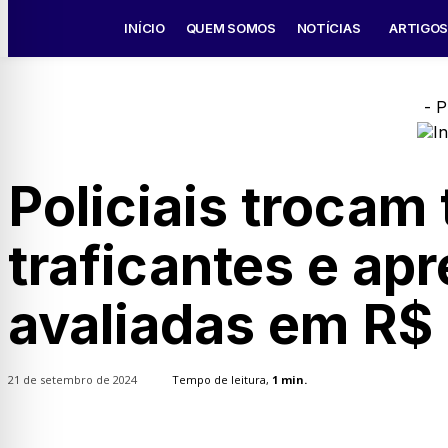
INÍCIO
QUEM SOMOS
NOTÍCIAS
ARTIGO
- P
Policiais trocam
traficantes e a
avaliadas em R$ 
21 de setembro de 2024
Tempo de leitura,
1
min.