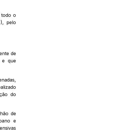
 todo o
), pelo
ente de
, e que
enadas,
alizado
ação do
lhão de
rbano e
ensivas