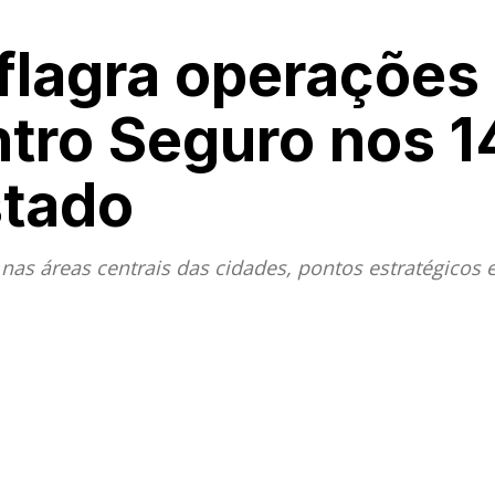
eflagra operações
ntro Seguro nos 1
stado
nas áreas centrais das cidades, pontos estratégicos 