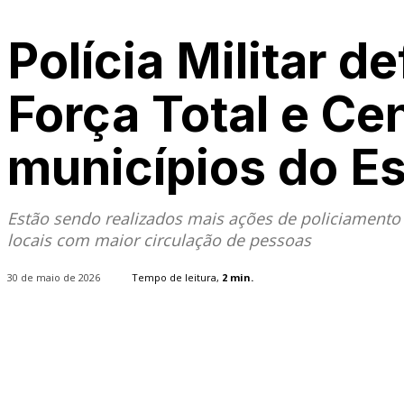
Polícia Militar d
Força Total e Ce
municípios do E
Estão sendo realizados mais ações de policiamento 
locais com maior circulação de pessoas
30 de maio de 2026
Tempo de leitura,
2
min.