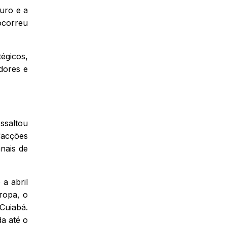
guro e a
ocorreu
tégicos,
dores e
ssaltou
facções
nais de
a abril
ropa, o
Cuiabá.
a até o