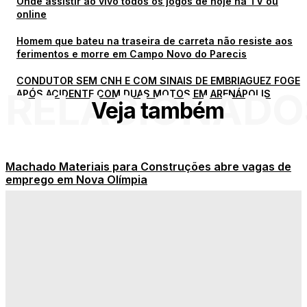
Onde assistir ao vivo todos os jogos de hoje na TV ou
online
Homem que bateu na traseira de carreta não resiste aos
ferimentos e morre em Campo Novo do Parecis
CONDUTOR SEM CNH E COM SINAIS DE EMBRIAGUEZ FOGE
RELACIONADO
APÓS ACIDENTE COM DUAS MOTOS EM ARENÁPOLIS
Veja também
Machado Materiais para Construções abre vagas de
emprego em Nova Olímpia
Assessor de Imprensa de Nova Olímpia participa do 5º
Encontro de Assessores de Imprensa de Mato Grosso
Onde assistir ao vivo todos os jogos de hoje na TV ou
online