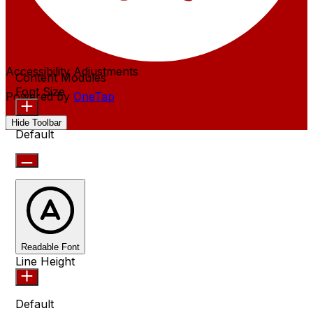
Accessibility Adjustments
Content Modules
Font Size
Powered by
OneTap
Hide Toolbar
Default
Readable Font
Line Height
Default